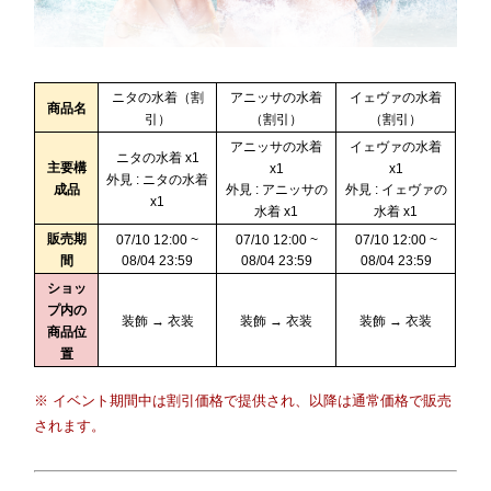
ニタの水着（割
アニッサの水着
イェヴァの水着
商品名
引）
（割引）
（割引）
アニッサの水着
イェヴァの水着
ニタの水着 x1
主要構
x1
x1
外見 : ニタの水着
成品
外見 : アニッサの
外見 : イェヴァの
x1
水着 x1
水着 x1
販売期
07/10 12:00 ~
07/10 12:00 ~
07/10 12:00 ~
間
08/04 23:59
08/04 23:59
08/04 23:59
ショッ
プ内の
装飾 → 衣装
装飾 → 衣装
装飾 → 衣装
商品位
置
※ イベント期間中は割引価格で提供され、以降は通常価格で販売
されます。