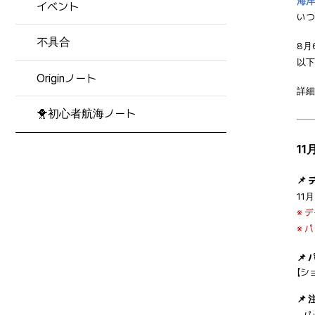
海洋
イベント
いつ
不具合
8月
以下
Originノート
詳細
🐥初心者航海ノート
1
📌
11月
※ 
※ 
📌
【シ
📌