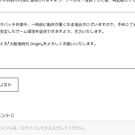
パッチ内容が円滑に適用されますよう、ゲームを一度終了した後、再起動して
ータパッチ作業中、一時的に動作が重くなる場合がございますので、予めご了
安定したゲーム環境を提供できますよう、尽力いたします。
とも『大航海時代 Origin』をよろしくお願いいたします。
リスト
メント
0
コメントは、ログインしてから入力してください。