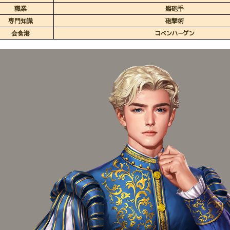
職業
艦砲手
専門知識
砲撃術
会食港
コペンハーゲン