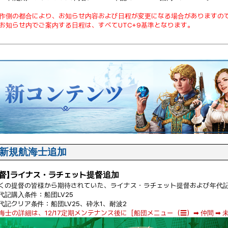
制作側の都合により、お知らせ内容および日程が変更になる場合がありますの
本お知らせ内でご案内する日程は、すべてUTC+9基準となります。
新規航海士追加
提督】ライナス・ラチェット提督追加
多くの提督の皆様から期待されていた、ライナス・ラチェット提督および年代
年代記購入条件：船団LV25
年代記クリア条件：船団LV25、砕氷1、耐波2
航海士の詳細は、12/17定期メンテナンス後に［船団メニュー（☰）➡ 仲間 ➡