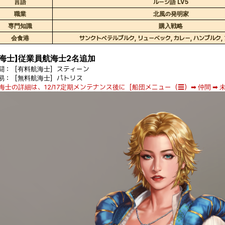
言語
ルーシ語 LV5
職業
北風の発明家
専門知識
購入戦略
会食港
サンクトペテルブルク, リューベック, カレー, ハンブルク,
航海士】従業員航海士2名追加
戦闘：［有料航海士］スティーン
交易：［無料航海士］パトリス
航海士の詳細は、12/17定期メンテナンス後に［船団メニュー（☰）➡ 仲間 ➡