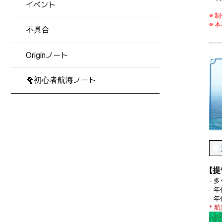
イベント
※ 
※ 
不具合
Originノート
🐥初心者航海ノート
❄️
【
- 
- 
- 
* 