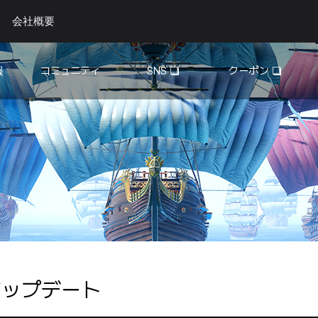
会社概要
報
コミュニティ
SNS
クーポン
自由掲示板
YouTube
Twitter
攻略掲示板
ギルド広告
投稿イベント
アップデート