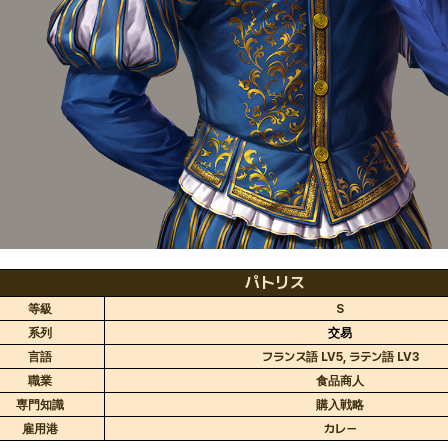
パトリス
等級
S
系列
交易
言語
フランス語 LV5, ラテン語 LV3
職業
食品商人
専門知識
購入戦略
雇用港
カレー