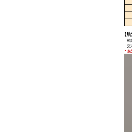
【
- 
- 
* 