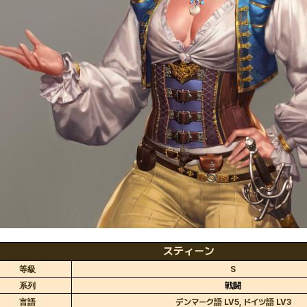
スティーン
等級
S
系列
戦闘
言語
デンマーク語 LV5, ドイツ語 LV3