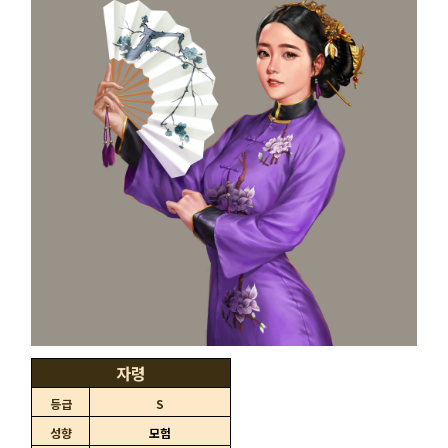
자령
등급
S
성향
모험