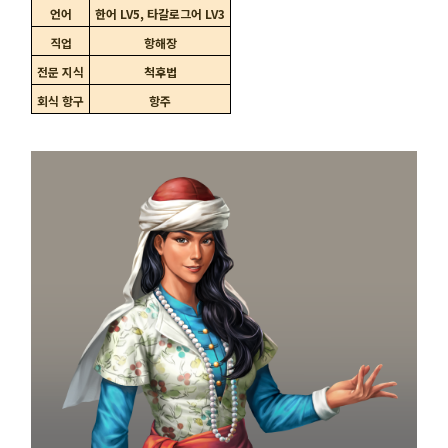
언어
한어 LV5, 타갈로그어 LV3
직업
항해장
전문 지식
척후법
회식 항구
항주