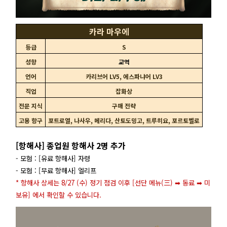
카라 마우에
등급
S
성향
교역
언어
카리브어 LV5, 에스파냐어 LV3
직업
잡화상
전문 지식
구매 전략
고용 항구
포트로열, 나사우, 메리다, 산토도밍고, 트루히요, 포르토벨로
[항해사] 종업원 항해사 2명 추가
- 모험 :
[유료 항해사]
자령
- 모험 :
[무료 항해사]
엘리프
* 항해사 상세는 8/27 (수) 정기 점검 이후 [선단 메뉴(三) ➡ 동료 ➡ 미
보유] 에서 확인할 수 있습니다.