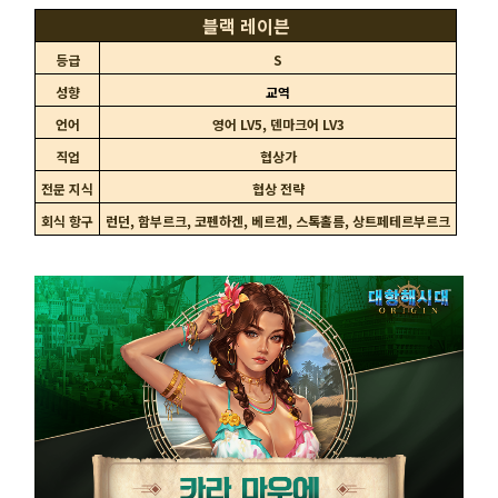
블랙 레이븐
등급
S
성향
교역
언어
영어 LV5, 덴마크어 LV3
직업
협상가
전문 지식
협상 전략
회식 항구
런던, 함부르크, 코펜하겐, 베르겐, 스톡홀름, 상트페테르부르크