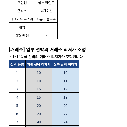
주인선
골든 하인드
갤리스
능원회선
레이지드 프리깃
버뮤다 슬루프
케벡
아미티
대형 관선
-
[거래소] 일부 선박의 거래소 최저가 조정
- 1~19등급 선박의 거래소 최저가가 조정됩니다.
선박 등급
기존 선박 최저가
신규 선박 최저가
1
10
10
2
10
11
3
15
12
4
15
13
5
20
20
6
20
22
7
40
24