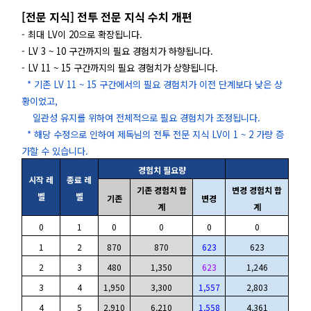
[전문 지식] 전투 전문 지식 수치 개편
- 최대 LV이 20으로 확장됩니다.
- LV 3 ~ 10 구간까지의 필요 경험치가 하향됩니다.
- LV 11 ~ 15 구간까지의 필요 경험치가 상향됩니다.
* 기존 LV 11 ~ 15 구간에서의 필요 경험치가 이전 단계보다 낮은 상
황이었고,
일관성 유지를 위하여 전체적으로 필요 경험치가 조정됩니다.
* 해당 수정으로 인하여 제독님의 전투 전문 지식 LV이 1 ~ 2 가량 증
가할 수 있습니다.
경험치 필요량
시작 레
종료 레
기존 경험치 합
변경 경험치 합
벨
벨
기존
변경
계
계
0
1
0
0
0
0
1
2
870
870
623
623
2
3
480
1,350
623
1,246
3
4
1,950
3,300
1,557
2,803
4
5
2,910
6,210
1,558
4,361