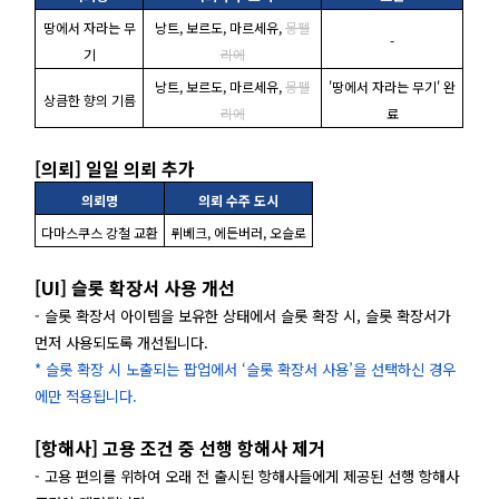
땅에서 자라는 무
낭트, 보르도, 마르세유,
몽펠
-
기
리에
낭트, 보르도, 마르세유,
몽펠
'땅에서 자라는 무기' 완
상큼한 향의 기름
리에
료
[의뢰] 일일 의뢰 추가
의뢰명
의뢰 수주 도시
다마스쿠스 강철 교환
뤼베크, 에든버러, 오슬로
[UI] 슬롯 확장서 사용 개선
- 슬롯 확장서 아이템을 보유한 상태에서 슬롯 확장 시, 슬롯 확장서가
먼저 사용되도록 개선됩니다.
* 슬롯 확장 시 노출되는 팝업에서 ‘슬롯 확장서 사용’을 선택하신 경우
에만 적용됩니다.
[항해사] 고용 조건 중 선행 항해사 제거
- 고용 편의를 위하여 오래 전 출시된 항해사들에게 제공된 선행 항해사