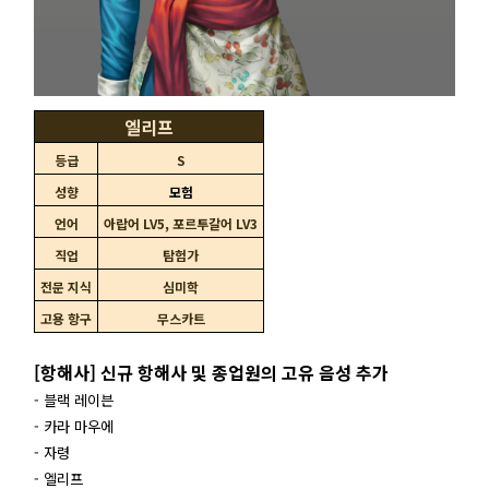
엘리프
등급
S
성향
모험
언어
아랍어 LV5, 포르투갈어 LV3
직업
탐험가
전문 지식
심미학
고용 항구
무스카트
[항해사] 신규 항해사 및 종업원의 고유 음성 추가
- 블랙 레이븐
- 카라 마우에
- 자령
- 엘리프