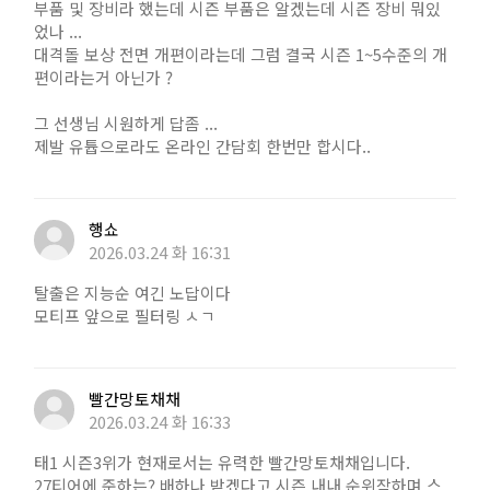
부품 및 장비라 했는데 시즌 부품은 알겠는데 시즌 장비 뭐있
었나 ...
대격돌 보상 전면 개편이라는데 그럼 결국 시즌 1~5수준의 개
편이라는거 아닌가 ?
그 선생님 시원하게 답좀 ...
제발 유튭으로라도 온라인 간담회 한번만 합시다..
행쇼
2026.03.24 화 16:31
탈출은 지능순 여긴 노답이다
모티프 앞으로 필터링 ㅅㄱ
빨간망토채채
2026.03.24 화 16:33
태1 시즌3위가 현재로서는 유력한 빨간망토채채입니다.
27티어에 준하는? 배하나 받겠다고 시즌 내내 순위작하며 스