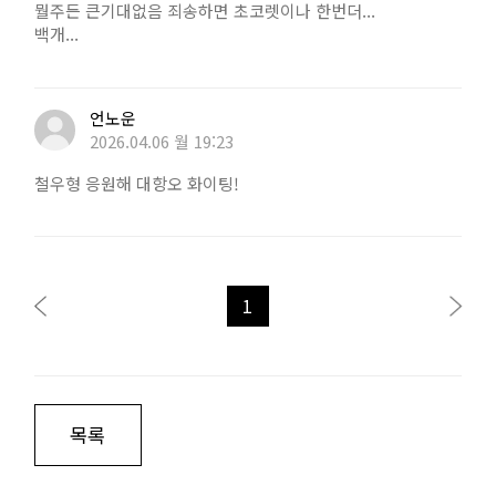
뭘주든 큰기대없음 죄송하면 초코렛이나 한번더...
백개...
언노운
2026.04.06 월 19:23
철우형 응원해 대항오 화이팅!
1
목록