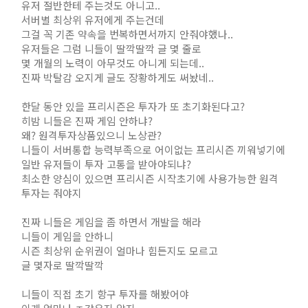
유저 절반한테 주는것도 아니고..
서버별 최상위 유저에게 주는건데
그걸 꼭 기존 약속을 번복하면서까지 안줘야했나..
유저들은 그럼 니들이 딸깍딸깍 글 몇 줄로
몇 개월의 노력이 아무것도 아니게 되는데..
진짜 박탈감 오지게 글도 장황하게도 써놨네..
한달 동안 있을 프리시즌은 투자가 또 초기화된다고?
히밤 니들은 진짜 게임 안하냐?
왜? 원격투자상품있으니 노상관?
니들이 서버통합 능력부족으로 어이없는 프리시즌 끼워넣기에
일반 유저들이 투자 고통을 받아야되냐?
최소한 양심이 있으면 프리시즌 시작초기에 사용가능한 원격
투자는 줘야지
진짜 니들은 게임을 좀 하면서 개발을 해라
니들이 게임을 안하니
시즌 최상위 순위권이 얼마나 힘든지도 모르고
글 몇자로 딸깍딸깍
니들이 직접 초기 항구 투자를 해봤어야