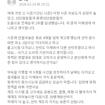
2026.03.24 화 19:22
역대 가장 긴 시즌기간인 시즌5 이번 시즌 피로도가 굉장히 높
았고, 상단원분들과 동맹상단원분들의
도움으로 전체순위 2위를 달성했습니다. 저 혼자 이뤄낸게 아
니라고 생각합니다.
시즌제 만들어놓은 후로 4개월 넘게 개고생 했는데 선박 받으
려면 최소 1달이상 기다리라고 하고
출고시점 다가오니 선박도 이제와서 다른 선박주겠다고 하시
네요... 사기고 소비자 기만이라고 생각합니다.
정책은 편할대로 맘대로 고쳐가고 운영하시고 본인에게 막강
한 힘이 있다고 생각하시는건가요?
약속을 이행할 약 5개월 시간을 딴짓하다가 날짜는 다가오고
결과물은 없고 이제와서 가치 운운하며,
핑계거리 찾으시는데 급급하신 모습이 딱합니다. 입맛에 맞춰
정책을 바꿔 가면서요
개조 시스템 좀 고치세요 공용도면, 블젬, 레잼 다 빨아가서 적
재개조 띄어놓으면 다음시즌 20랭개량선박이
적재가 더 높고, 선박 개조의 가치는 보존이 안됩니다.