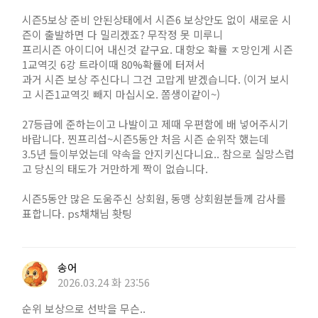
시즌5보상 준비 안된상태에서 시즌6 보상안도 없이 새로운 시
즌이 출발하면 다 밀리겠죠? 무작정 못 미루니
프리시즌 아이디어 내신것 같구요. 대항오 확률 ㅈ망인게 시즌
1교역깃 6강 트라이때 80%확률에 터져서
과거 시즌 보상 주신다니 그건 고맙게 받겠습니다. (이거 보시
고 시즌1교역깃 빼지 마십시오. 쫌생이같이~)
27등급에 준하는이고 나발이고 제때 우편함에 배 넣어주시기
바랍니다. 찐프리섭~시즌5동안 처음 시즌 순위작 했는데
3.5년 들이부었는데 약속을 안지키신다니요.. 참으로 실망스럽
고 당신의 태도가 거만하게 짝이 없습니다.
시즌5동안 많은 도움주신 상회원, 동맹 상회원분들께 감사를
표합니다. ps채채님 홧팅
송어
2026.03.24 화 23:56
순위 보상으로 선박을 무슨..