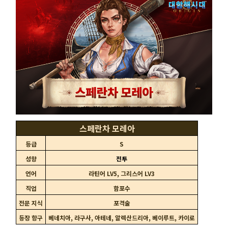
스페란차 모레아
등급
S
성향
전투
언어
라틴어 LV5, 그리스어 LV3
직업
함포수
전문 지식
포격술
등장 항구
베네치아, 라구사, 아테네, 알렉산드리아, 베이루트, 카이로