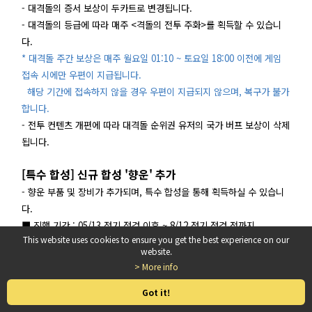
- 대격돌의 증서 보상이 두카트로 변경됩니다.
- 대격돌의 등급에 따라 매주 <격돌의 전투 주화>를 획득할 수 있습니
다.
* 대격돌 주간 보상은 매주 월요일 01:10 ~ 토요일 18:00 이전에 게임
접속 시에만 우편이 지급됩니다.
해당 기간에 접속하지 않을 경우 우편이 지급되지 않으며, 복구가 불가
합니다.
- 전투 컨텐츠 개편에 따라 대격돌 순위권 유저의 국가 버프 보상이 삭제
됩니다.
[특수 합성] 신규 합성 '향운' 추가
- 향운 부품 및 장비가 추가되며, 특수 합성을 통해 획득하실 수 있습니
다.
■ 진행 기간 : 05/13 정기 점검 이후 ~ 8/12 정기 점검 전까지
This website uses cookies to ensure you get the best experience on our
- 향운 특수 합성 진행 시, 정해진 확률에 따라 장비 및 부품을 획득할 수
website.
있습니다.
> More info
- 특수 합성 확률은
[확률 정보]
게시판에 공개될 예정입니다.
Got it!
[특수 합성] 황금향 및 영옥 특수 합성 복각