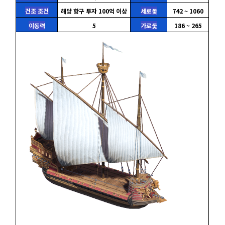
건조 조건
해당 항구 투자 100억 이상
세로돛
742 ~ 1060
이동력
5
가로돛
186 ~ 265