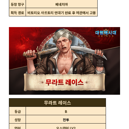
등장 항구
베네치아
획득 경로
비토리오 사르토리 연대기 완료 후 여관에서 고용
무라트 레이스
등급
B
성향
전투
언어
오스만어 LV2