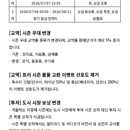
차
2026/07/07 23:59
옷, 상급 조총
3
2026/07/08 00:00 ~ 2026/08/12
상급 화승총, 상급 흑연, 상급
차
정기 점검 전까지
맘벨레
[교역] 시즌 우대 변경
- 시즌 우대 교역품 종류가 변경되며, 교역품 판매단가가 개당 5% 증가
합니다.
- 기존 : 조미료, 식료품, 공예품
- 변경 : 광석, 총포류, 무기류
[교역] 프리 시즌 물물 교환 이벤트 선호도 제거
- 독수리 깃털(단수이, 타이난 50%) 및 홍삼(베네치아, 안코나 200%)
의 이벤트 선호도가 제거됩니다.
[투자] 도시 시장 보상 변경
- 격돌하는 지중해 시즌에는 도시 시장에게 투자 시즌 상자 대신 투자 시
즌 특별 상자가 지급됩니다.
- 시즌 특별 상자에서는 갤리아스 및 카디르가 비전서 및 승전의 교서를