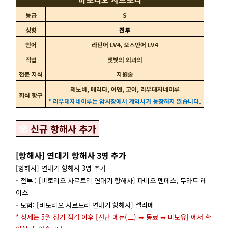
등급
S
성향
전투
언어
라틴어 LV4, 오스만어 LV4
직업
잿빛의 외과의
전문 지식
지원술
제노바, 메리다, 아덴, 고아, 리우데자네이루
회식 항구
* 리우데자네이루는 암시장에서 계약서가 등장하지 않습니다.
🌸
신규 항해사 추가
[항해사] 연대기 항해사 3명 추가
[항해사] 연대기 항해사 3명 추가
- 전투 : [비토리오 사르토리 연대기 항해사] 파비오 멘데스, 무라트 레
이스
- 모험: [비토리오 사르토리 연대기 항해사] 셀리메
* 상세는 5월 정기 점검 이후 [선단 메뉴(三) ➡ 동료 ➡ 미보유] 에서 확