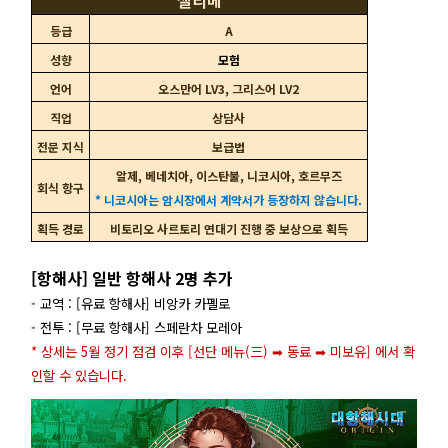
셀리메
등급
A
성향
모험
언어
오스만어 LV3, 그리스어 LV2
직업
상담사
전문 지식
보급법
알제, 베네치아, 이스탄불, 니코시아, 호르무즈
회식 항구
* 니코시아는 암시장에서 계약서가 등장하지 않습니다.
획득 경로
비토리오 사르토리 연대기 진행 중 보상으로 획득
[항해사] 일반 항해사 2명 추가
- 교역 : [유료 항해사] 비앙카 카펠로
- 전투 : [무료 항해사] 스페란차 모레아
* 상세는 5월 정기 점검 이후 [선단 메뉴(三) ➡ 동료 ➡ 미보유] 에서 확
인할 수 있습니다.