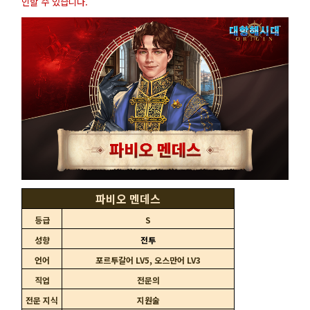
인할 수 있습니다.
파비오 멘데스
등급
S
성향
전투
언어
포르투갈어 LV5, 오스만어 LV3
직업
전문의
전문 지식
지원술