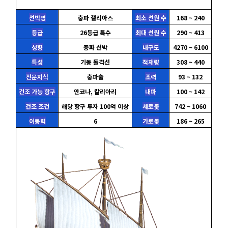
선박명
충파 갤리아스
최소 선원 수
168 ~ 240
등급
26등급 특수
최대 선원 수
290 ~ 413
성향
충파 선박
내구도
4270 ~ 6100
특성
기동 돌격선
적재량
308 ~ 440
전문지식
충파술
조력
93 ~ 132
건조 가능 항구
안코나, 칼리아리
내파
100 ~ 142
건조 조건
해당 항구 투자 100억 이상
세로돛
742 ~ 1060
이동력
6
가로돛
186 ~ 265