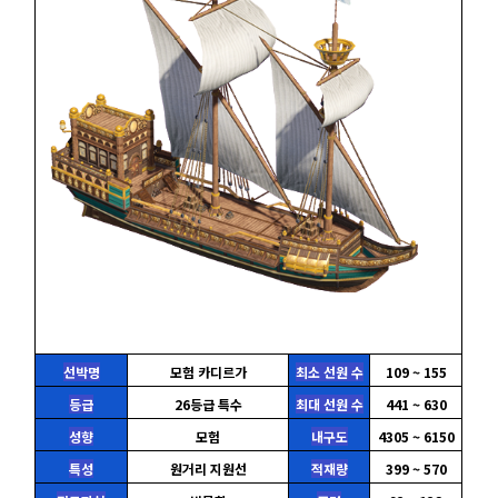
선박명
모험 카디르가
최소 선원 수
109 ~ 155
등급
26등급 특수
최대 선원 수
441 ~ 630
성향
모험
내구도
4305 ~ 6150
특성
원거리 지원선
적재량
399 ~ 570