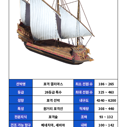
선박명
포격 갤리아스
최소 선원 수
186 ~ 265
등급
26등급 특수
최대 선원 수
325 ~ 463
성향
포격 선박
내구도
4340 ~ 6200
특성
원거리 포격선
적재량
308 ~ 440
전문지식
포격술
조력
93 ~ 132
건조 가능 항구
베네치아, 세비야
내파
100 ~ 142