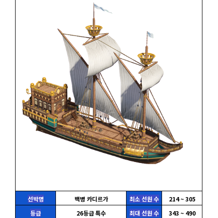
선박명
백병 카디르가
최소 선원 수
214 ~ 305
등급
26등급 특수
최대 선원 수
343 ~ 490