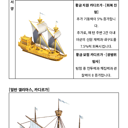
서
황금 지원 카디르가 - [회복 진
양
형]
추가 기동력이 5% 증가합니
다.
추가로, 매 턴 주변 2칸 이내
아군의 선원 체력과 내구도를
7.5%씩 회복시킵니다.
황금 모험 카디르가 - [광범위
탐사]
탐험 중 전투력과 채집력과 관
찰력이 8 증가합니다.
[일반 갤리아스, 카디르가]