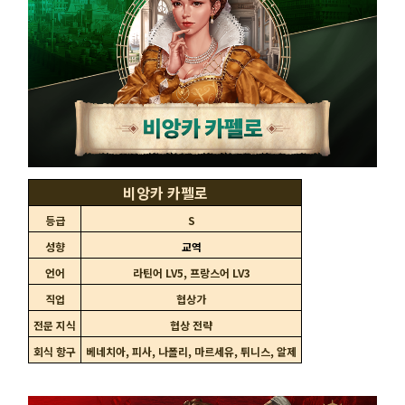
비앙카 카펠로
등급
S
성향
교역
언어
라틴어 LV5, 프랑스어 LV3
직업
협상가
전문 지식
협상 전략
회식 항구
베네치아, 피사, 나폴리, 마르세유, 튀니스, 알제