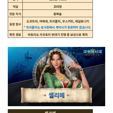
직업
조타장
전문 지식
충파술
소코트라, 아테네, 트리폴리, 무스카트, 테살로니키
등장 항구
* 트리폴리는 암시장에서 계약서가 등장하지 않습니다.
획득 경로
비토리오 사르토리 연대기 진행 중 보상으로 획득