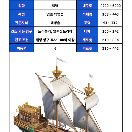
성향
백병
내구도
4200 ~ 6000
특성
엄호 백병선
적재량
308 ~ 440
전문지식
백병술
조력
93 ~ 132
건조 가능 항구
트리폴리, 알렉산드리아
내파
100 ~ 142
건조 조건
해당 항구 투자 100억 이상
세로돛
619 ~ 884
이동력
6
가로돛
310 ~ 442