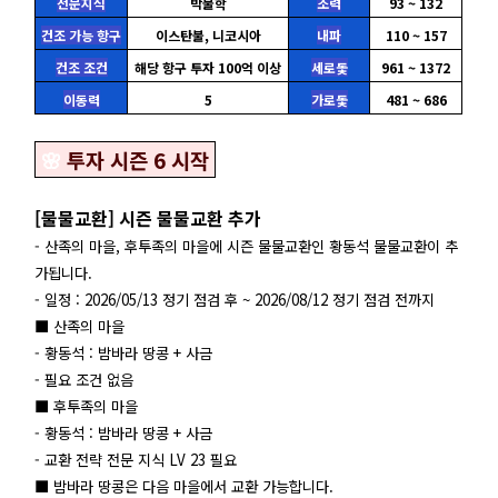
전문지식
박물학
조력
93 ~ 132
건조 가능 항구
이스탄불, 니코시아
내파
110 ~ 157
건조 조건
해당 항구 투자 100억 이상
세로돛
961 ~ 1372
이동력
5
가로돛
481 ~ 686
🌸
투자 시즌 6 시작
[물물교환] 시즌 물물교환 추가
- 산족의 마을, 후투족의 마을에 시즌 물물교환인 황동석 물물교환이 추
가됩니다.
- 일정 : 2026/05/13 정기 점검 후 ~ 2026/08/12 정기 점검 전까지
■ 산족의 마을
- 황동석 : 밤바라 땅콩 + 사금
- 필요 조건 없음
■ 후투족의 마을
- 황동석 : 밤바라 땅콩 + 사금
- 교환 전략 전문 지식 LV 23 필요
■ 밤바라 땅콩은 다음 마을에서 교환 가능합니다.