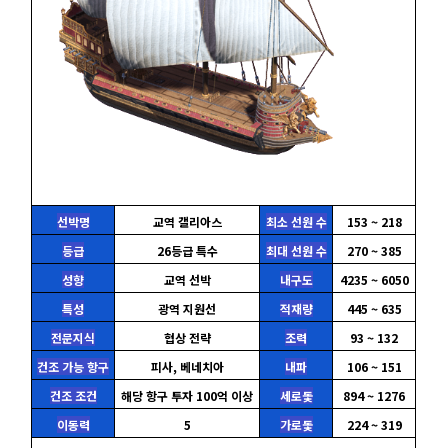
선박명
교역 갤리아스
최소 선원 수
153 ~ 218
등급
26등급 특수
최대 선원 수
270 ~ 385
성향
교역 선박
내구도
4235 ~ 6050
특성
광역 지원선
적재량
445 ~ 635
전문지식
협상 전략
조력
93 ~ 132
건조 가능 항구
피사, 베네치아
내파
106 ~ 151
건조 조건
해당 항구 투자 100억 이상
세로돛
894 ~ 1276
이동력
5
가로돛
224 ~ 319