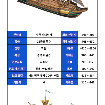
선박명
지원 카디르가
최소 선원 수
146 ~ 208
등급
26등급 특수
최대 선원 수
441 ~ 630
성향
지원
내구도
4410 ~ 6300
특성
광역 지원선
적재량
308 ~ 440
전문지식
지원술
조력
93 ~ 132
건조 가능 항구
알제, 안탈리아
내파
100 ~ 142
건조 조건
해당 항구 투자 100억 이상
세로돛
619 ~ 884
이동력
6
가로돛
310 ~ 442