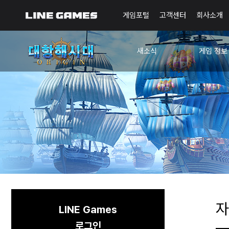
게임포털
고객센터
회사소개
새소식
게임 정보
공지사항
가이드
이벤트
🌎오리진 
확인된 현상
확률 정보
업데이트
회식 항구 안
디렉터의 편지
🐥초보자 항해노트
자
LINE Games
로그인