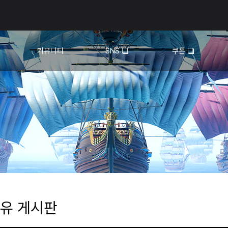
커뮤니티
SNS
쿠폰
자유 게시판
유튜브
아
공략 게시판
TikTok
맵
상회 모집
📷인증 이벤트
내
유 게시판