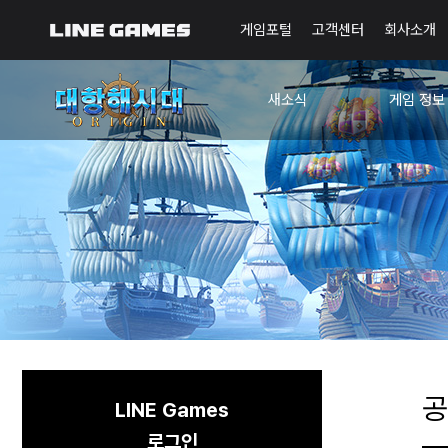
게임포털
고객센터
회사소개
새소식
게임 정보
공지사항
가이드
이벤트
🌎오리진 
확인된 현상
확률 정보
업데이트
회식 항구 안
디렉터의 편지
🐥초보자 항해노트
공
LINE Games
로그인