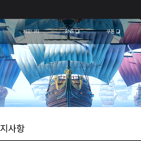
커뮤니티
SNS
쿠폰
자유 게시판
유튜브
아
공략 게시판
TikTok
맵
상회 모집
📷인증 이벤트
내
지사항