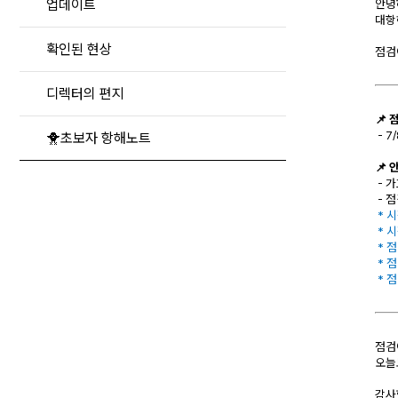
업데이트
안녕
대항
확인된 현상
점검
디렉터의 편지
📌 
- 7/
🐥초보자 항해노트
📌
- 
- 
* 
* 
* 
* 
* 
점검
오늘
감사