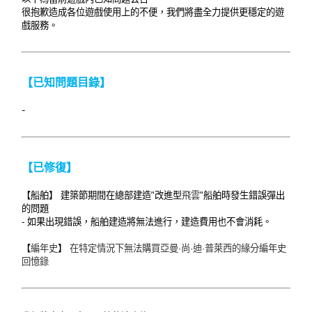
很抱歉造成各位遊戲使用上的不便，我們將盡全力提供更穩定的遊
戲服務。
【已知問題目錄】
-
【已修復】
【船舶】 建築節期間在總部建造"改進型
飛雲
"船舶時發生錯誤彈出
的問題
- 如果出現錯誤，船舶建造將無法進行，建造費用也不會消耗。
【
編年史
】
在特定情況下無法購買亞曼·尚·迪·普萊西的緣分編年史
回憶錄