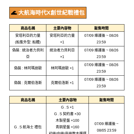
🌊
大航海時代X創世紀戰禮包
商品名稱
主要內容物
販售時間
安塔利亞的力量
安塔利亞的力量
07/09 維護後 ~ 08/26
(船隻外型: 船體)
×1
23:59
偽裝 : 統治者力貝利
統治者力貝利亞
07/09 維護後 ~ 08/26
亞
×1
23:59
07/09 維護後 ~ 08/26
偽裝 : 林阿瑪迪歐
林阿瑪迪歐 ×1
23:59
07/09 維護後 ~ 08/26
偽裝 : 克爾伯洛斯
克爾伯洛斯 ×1
23:59
商品名稱
主要內容物
販售時間
G . S ×1
G . S 契約書 ×30
木製星盤 ×100
07/09 維護後 ~
G . S 航海士 禮包
青銅星盤 ×160
08/05 23:59
初級/中級/高級教本選擇