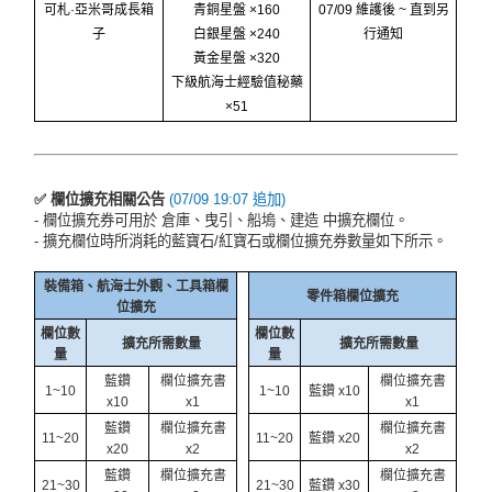
可札·亞米哥成長箱
青銅星盤 ×160
07/09 維護後 ~ 直到另
子
白銀星盤 ×240
行通知
黃金星盤 ×320
下級航海士經驗值秘藥
×51
✅ 欄位擴充相關公告
(07/09 19:07 追加)
- 欄位擴充券可用於 倉庫、曳引、船塢、建造 中擴充欄位。
- 擴充欄位時所消耗的藍寶石/紅寶石或欄位擴充券數量如下所示。
裝備箱、航海士外觀、工具箱欄
零件箱欄位擴充
位擴充
欄位數
欄位數
擴充所需數量
擴充所需數量
量
量
藍鑽
欄位擴充書
欄位擴充書
1~10
1~10
藍鑽 x10
x10
x1
x1
藍鑽
欄位擴充書
欄位擴充書
11~20
11~20
藍鑽 x20
x20
x2
x2
藍鑽
欄位擴充書
欄位擴充書
21~30
21~30
藍鑽 x30