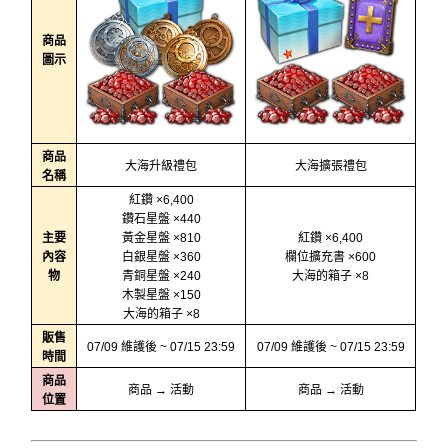
商品
圖示
商品
大海升級禮包
大海擴張禮包
名稱
紅鑽 ×6,400
鑽石星盤 ×440
主要
黃金星盤 ×810
紅鑽 ×6,400
內容
白銀星盤 ×360
欄位擴充書 ×600
物
青銅星盤 ×240
大海的箱子 ×8
木製星盤 ×150
大海的箱子 ×8
販售
07/09 維護後 ~ 07/15 23:59
07/09 維護後 ~ 07/15 23:59
時間
商品
商品 → 活動
商品 → 活動
位置