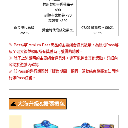
共用契約書選擇箱子
×90
訓練書兌換券 ×70
超越書 ×320
黃金時代高級
07/09 維護後 ~ 09/21
黃金時代高級效果 x1
PASS
23:59
※ Pass與Premium Pass商品的主要組合道具數量，為達成Pass等
級至最大後並領取所有獎勵時可獲得的總數。
※ 除了上述說明的主要組合道具外，還可能包含其他獎勵，詳細內
容請於遊戲內確認。
※ 該Pass的進行期間與「販售期間」相同，活動結束後將無法再進
行該Pass任務。
🌊
大海升級&擴張禮包