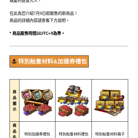
親愛的提督大人，
在此為您介紹7月9日起販售的新商品！
商品的詳細內容請查看下方說明。
* 商品販售時間以UTC+9為準。
⚓️
特別船隻材料&加速券禮包
商
品
圖
示
商
品
特別加速券禮包
特別船隻材料禮包
特別船隻材料箱子
名