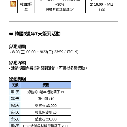
韓國3週
+30%,
2) 19:00 ~ 翌日
年
掃蕩券消耗量減少1
1:00
❤️ 韓國3週年7天簽到活動
[活動期間]
- 8/20(三) 00:00 ~ 9/23(二) 23:59 (UTC+9)
[活動內容]
- 活動期間內將舉辦簽到活動，可獲得多種獎勵。
[活動獎勵]
天數
獎勵
第1天
總監的3週年禮物箱子 x1
第2天
強化劑 x10
第3天
藍寶石 x3,000
第4天
強化保護劑 x5
第5天
藍寶石 x3,000
第6天
1~23級船隻材料選擇箱子 x300