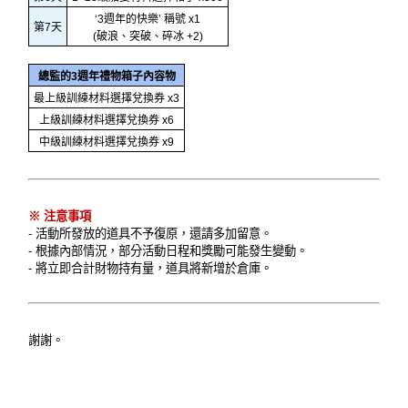
‘3週年的快樂’ 稱號 x1
第7天
(破浪、突破、碎冰 +2)
總監的3週年禮物箱子內容物
最上級訓練材料選擇兌換券 x3
上級訓練材料選擇兌換券 x6
中級訓練材料選擇兌換券 x9
※ 注意事項
- 活動所發放的道具不予復原，還請多加留意。
- 根據內部情況，部分活動日程和獎勵可能發生變動。
- 將立即合計財物持有量，道具將新增於倉庫。
謝謝。