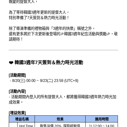
親愛的提督大人，
為了等待韓國3週年更新的提督大人，
特別準備了7天簽到＆熱力時光活動！
除了導演準備的禮物箱與「3週年的快樂」稱號之外，
還有更多將於下次更新後登場的🎉韓國3週年紀念活動與獎勵🎉，敬
請期待！
❤️ 韓國3週年7天簽到＆熱力時光活動
[活動期間]
- 8/20(三) 00:00 ~ 9/23(二) 23:59 (UTC+9)
[活動內容]
- 活動期間內登入的所有提督大人，都將獲得韓國3週年熱力時光加
成效果。
[增益效果]
增益名稱
效果
適用時間
Hot Time
販售溢價 20%, 探險經驗值
1) 12:00 ~ 14:00