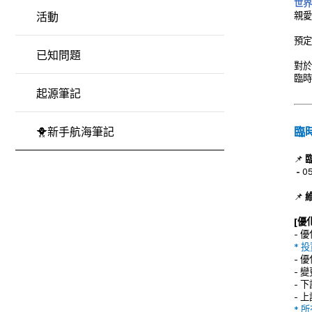
世界
親愛
活動
預定
已知問題
對於
臨時
起源筆記
🐥新手航海筆記
臨
📌
-
0
📌
[優
- 
* 
- 
- 
- 下
- 
* 