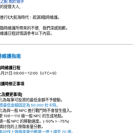
之舵 始於我手
的提督大人，
進行《大航海時代：起源》臨時維護。
臨時維護所帶來的不便，我們深感抱歉。
維護日程詳情請參考以下內容。
時維護指南
臨時維護日程
5月21日 09:00～12:00（UTC+9）
維護時修正事項
化及變更事項]
優化為每筆可投資的最低金額不予變動。
投資最低金額固定為 50,000 杜卡特。
優化為與一般 NPC 進行戰鬥時不會發生擅入。
變更 106～110 級一般 NPC 的生成地點。
調一般 NPC 的移動速度。(-50% > -75%)
上調討伐的上限傷害量分數。
所有討伐上限傷害量分數將一律上調至 20 億。