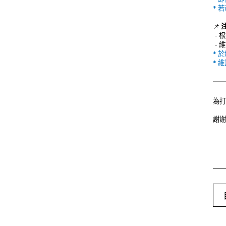
* 
📌
- 
- 
* 
* 
為打
謝謝