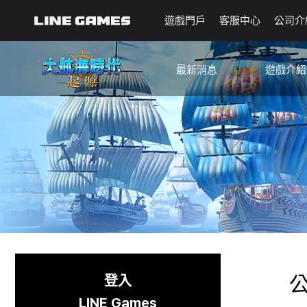
遊戲門戶
客服中心
公司介
最新消息
遊戲介紹
公告
指南
更新
已知問題
活動
起源筆記
🐥新手航海筆記
登入
LINE Games