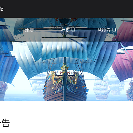
紹
論壇
社群
兌換券
YouTube
討論區
Facebook
攻略
公會招募
認證活動
公告