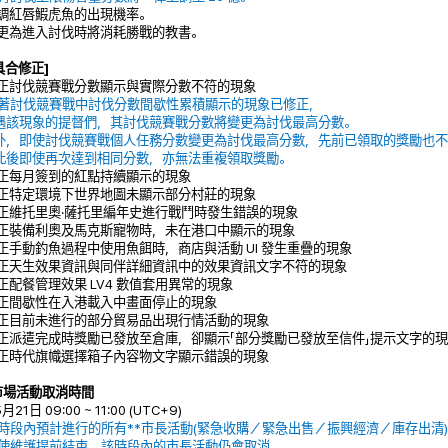
上調紅唇鰕虎魚的出現機率。
變更為進入討伐時將消耗勝戰的教書。
具合修正]
修正討伐競賽戰分數顯示與實際分數不符的現象
隨著討伐競賽戰中討伐分數間歇性累積顯示的現象已修正，
遇該現象的提督們，其討伐競賽戰分數將變更為討伐最高分數。
外，即使討伐競賽戰個人任務分數變更為討伐最高分數，先前已領取的獎勵也不
此後即使再次達到相同分數，亦無法重複領取獎勵。
修正每月簽到的紅點持續顯示的現象
修正特定環境下世界地圖未顯示部分村莊的現象
修正維托里奧·薩托里編年史進行戰鬥時發生錯誤的現象
修正裝備利奧及馬克斯寵物時，未在港口中顯示的現象
修正手動釣魚過程中使用魚餌時，商店與活動 UI 發生重疊的現象
修正天生效果資訊與同伴詳細資訊中的效果資訊文字不符的現象
修正配餐管理效果 LV4 數值套用異常的現象
修正間歇性在入港載入中畫面停止的現象
修正目前未進行的部分貿易品出現行情活動的現象
修正派遣完成時獎勵已發放至倉庫，卻顯示「部分獎勵已發放至信件」提示文字的
修正時代旗幟選擇箱子內容物文字顯示錯誤的現象
 市場活動取消時間
5月21日 09:00 ~ 11:00 (UTC+9)
該時段內預計進行的所有**市長活動(緊急收購／緊急出售／振興經濟／庫存出清)
即使維護提前結束，該時段內的市長活動仍會取消。