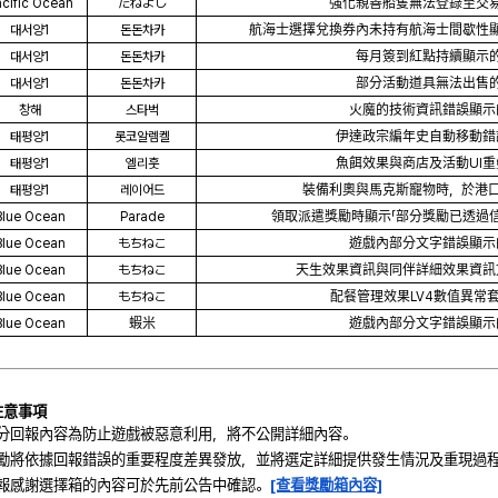
cific Ocean
たねよし
強化親善船隻無法登錄至交
대서양1
돈돈차카
航海士選擇兌換券內未持有航海士間歇性
대서양1
돈돈차카
每月簽到紅點持續顯示
대서양1
돈돈차카
部分活動道具無法出售
창해
스타벅
火魔的技術資訊錯誤顯示
태평양1
롯코알렘켈
伊達政宗編年史自動移動錯
태평양1
엘리훗
魚餌效果與商店及活動UI
태평양1
레이어드
裝備利奧與馬克斯寵物時，於港
Blue Ocean
Parade
領取派遣獎勵時顯示「部分獎勵已透過
Blue Ocean
もちねこ
遊戲內部分文字錯誤顯示
Blue Ocean
もちねこ
天生效果資訊與同伴詳細效果資訊
Blue Ocean
もちねこ
配餐管理效果LV4數值異常
Blue Ocean
蝦米
遊戲內部分文字錯誤顯示
 注意事項
部分回報內容為防止遊戲被惡意利用，將不公開詳細內容。
獎勵將依據回報錯誤的重要程度差異發放，並將選定詳細提供發生情況及重現過
舉報感謝選擇箱的內容可於先前公告中確認。
[查看獎勵箱內容]