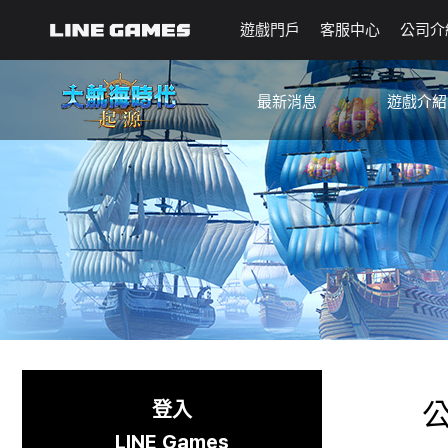
遊戲門戶
客服中心
公司介
最新消息
遊戲介紹
公告
指南
更新
已知問題
活動
起源筆記
🐥新手航海筆記
登入
LINE Games