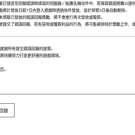
獎勵已發送至回報錯誤時填寫的伺服器／船團名稱信件中，若填寫錯誤將難以提
獎勵將於發放日起7日內登入遊戲時透過信件發放，並於保管3日後自動刪除。
若未領取已發放的錯誤回報獎勵，將不會進行再次發放或復原。
即使提交了錯誤回報，若有惡用或獲取利益的行為，將可能被排除於獎勵之外，
感謝所有提交錯誤回報的提督。
將持續努力打造更舒適的遊戲環境。
您。
目錄