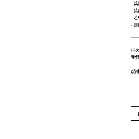
- 
- 
- 
- 
再次
我們
感謝