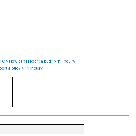
ow can I report a bug? > 1:1 Inquiry
rt a bug? > 1:1 Inquiry