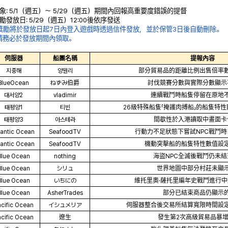
象: 5/1（週五）～ 5/29（週五）期間內回報高重要度錯誤的提督
獎勵發放日: 5/29（週五）12
:00後依序發送
 獎勵將於發放日起7日內登入遊戲時透過信件發放，並於保管3日後自動刪除。
務必於發放期間內領取。
伺服器
船團名稱
提報內容
지중해
양웬리
部分貿易品的距離比例出售倍率
BlueOcean
ねずみ伯爵
討伐競賽分數與實際分數顯示
대서양2
vladimir
連續戰鬥時船隻停留在原地
태평양1
티빈
26級特殊船隻「掩護肉搏船」的船隻特
태평양3
아스테라
間歇性於入港讀取中畫面卡
lantic Ocean
SeafoodTV
行動力不足狀態下嘗試NPC戰鬥
lantic Ocean
SeafoodTV
機動突擊船的船隻特性數值設
Blue Ocean
nothing
海盜NPC全滅後戰鬥仍未
Blue Ocean
シリュ
世界地圖中部分村莊未顯
Blue Ocean
いちにの
維托里奧·薩托里編年史戰鬥進行
Blue Ocean
AsherTrades
部分已結束商品仍顯示
cific Ocean
イシュメリア
伺服器整合後交易所結算寬限時間設
cific Ocean
遼生
發生第2次高級貿易品暴