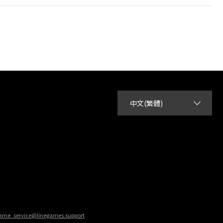
中文(繁體)
ame_service@linegames.support