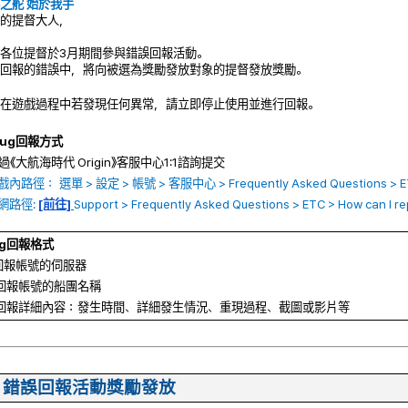
之舵 始於我手
的提督大人，
各位提督於3月期間參與錯誤回報活動。
回報的錯誤中，將向被選為獎勵發放對象的提督發放獎勵。
在遊戲過程中若發現任何異常，請立即停止使用並進行回報。
 Bug回報方式
 透過《大航海時代 Origin》客服中心1:1諮詢提交
戲內路徑： 選單 > 設定 > 帳號 > 客服中心 > Frequently Asked Questions > ETC > H
官網路徑:
[前往]
Support > Frequently Asked Questions > ETC > How can I repo
ug回報格式
. 回報帳號的伺服器
. 回報帳號的船團名稱
. 回報詳細內容：發生時間、詳細發生情況、重現過程、截圖或影片等
 錯誤回報活動獎勵發放