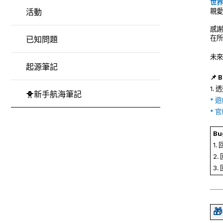
世界
親愛
活動
感謝
在所
已知問題
未來
起源筆記
📌
1.
🐥新手航海筆記
* 遊
* 
B
1
2
3
