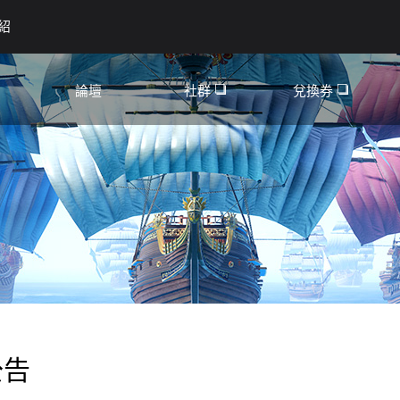
紹
論壇
社群
兌換券
YouTube
討論區
Facebook
攻略
公會招募
認證活動
公告