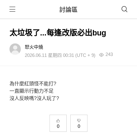
討論區
太垃圾了...每逢改版必出bug
怒火中燒
243
2026.06.11 星期四 00:31 (UTC + 9)
為什麼紅頭怪不能打?
一直顯示行動力不足
沒人反映嗎?沒人玩了?
0
0