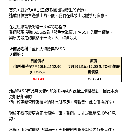
首先，對於7月8日(三)定期維護後發生的問題，
造成各位提督遊戲上的不便，我們在此致上最誠摯的歉意。
在定期維護後的進一步確認過程中，
我們發現活動PASS商品「藍色大海慶典PASS」的販售價格，
與原先設定的價格不一致，因此特此說明。
📌商品名稱：
藍色大海慶典PASS
📌價格：
目前價格
原價
(價格維持至7月10日(五) 12:00
(7月10日(五) 12:00 (UTC+9)後變
(UTC+9))
更價格)
TWD 90
TWD 290
活動PASS商品每次皆可能依照構成內容產生價格變動，因此本應
更加仔細確認，
但由於更新管理及檢查過程有所不足，導致發生此次價格錯誤。
對於不得不變更為正常價格一事，我們在此先誠摯地請求各位見
諒。
不過，由於該價格已經顯示，因此我們判斷應對公告負起責任，