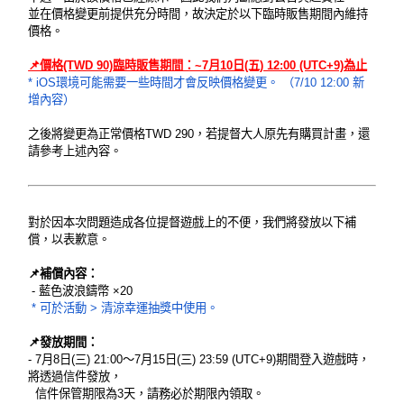
並在價格變更前提供充分時間，故決定於以下臨時販售期間內維持
價格。
📌價格(TWD 90)臨時販售期間：~7月10日(五) 12:00 (UTC+9)為止
* iOS環境可能需要一些時間才會反映價格變更。 （7/10 12:00 新
增內容）
之後將變更為正常價格TWD 290，若提督大人原先有購買計畫，還
請參考上述內容。
對於因本次問題造成各位提督遊戲上的不便，我們將發放以下補
償，以表歉意。
📌補償內容：
- 藍色波浪鑄幣 ×20
* 可於活動 > 清涼幸運抽獎中使用。
📌發放期間：
- 7月8日(三) 21:00～7月15日(三) 23:59 (UTC+9)期間登入遊戲時，
將透過信件發放，
信件保管期限為3天，請務必於期限內領取。